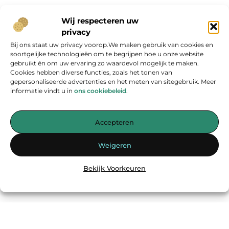
Wij respecteren uw
privacy
Bij ons staat uw privacy voorop.We maken gebruik van cookies en
Onze informatie
soortgelijke technologieën om te begrijpen hoe u onze website
gebruikt én om uw ervaring zo waardevol mogelijk te maken.
Geld verdienen op internet: kans van de eeuw of overschatte hype?
Cookies hebben diverse functies, zoals het tonen van
gepersonaliseerde advertenties en het meten van sitegebruik. Meer
informatie vindt u in
ons cookiebeleid
.
Accepteren
Jouw bron voor inspirerende blogs en waardevolle inzichten
Weigeren
— Laat je inspireren door verhelderende verhalen, praktische tips
en diepgaande artikelen. Alles wat je nodig hebt op één platform.
Bekijk Voorkeuren
Begin vandaag nog met ontdekken op
energiemanagementspecialisten.nl!!
@2025
www.energiemanagementspecialisten.nl
.All Right Reserved.