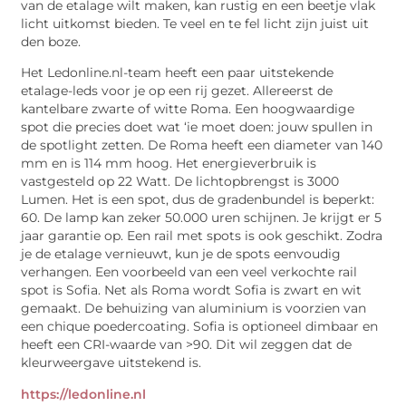
van de etalage wilt maken, kan rustig en een beetje vlak
licht uitkomst bieden. Te veel en te fel licht zijn juist uit
den boze.
Het Ledonline.nl-team heeft een paar uitstekende
etalage-leds voor je op een rij gezet. Allereerst de
kantelbare zwarte of witte Roma. Een hoogwaardige
spot die precies doet wat ‘ie moet doen: jouw spullen in
de spotlight zetten. De Roma heeft een diameter van 140
mm en is 114 mm hoog. Het energieverbruik is
vastgesteld op 22 Watt. De lichtopbrengst is 3000
Lumen. Het is een spot, dus de gradenbundel is beperkt:
60. De lamp kan zeker 50.000 uren schijnen. Je krijgt er 5
jaar garantie op. Een rail met spots is ook geschikt. Zodra
je de etalage vernieuwt, kun je de spots eenvoudig
verhangen. Een voorbeeld van een veel verkochte rail
spot is Sofia. Net als Roma wordt Sofia is zwart en wit
gemaakt. De behuizing van aluminium is voorzien van
een chique poedercoating. Sofia is optioneel dimbaar en
heeft een CRI-waarde van >90. Dit wil zeggen dat de
kleurweergave uitstekend is.
https://ledonline.nl