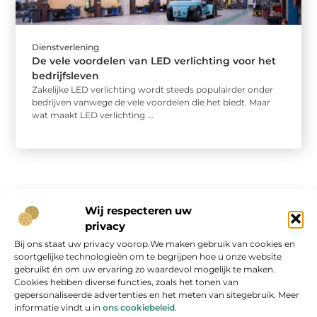
Dienstverlening
De vele voordelen van LED verlichting voor het
bedrijfsleven
Zakelijke LED verlichting wordt steeds populairder onder
bedrijven vanwege de vele voordelen die het biedt. Maar
wat maakt LED verlichting ...
Wij respecteren uw
privacy
Bij ons staat uw privacy voorop.We maken gebruik van cookies en
Onze informatie
soortgelijke technologieën om te begrijpen hoe u onze website
gebruikt én om uw ervaring zo waardevol mogelijk te maken.
Geld verdienen op internet: kans van de eeuw of overschatte hype?
Cookies hebben diverse functies, zoals het tonen van
gepersonaliseerde advertenties en het meten van sitegebruik. Meer
informatie vindt u in
ons cookiebeleid
.