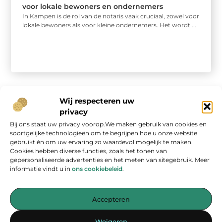
voor lokale bewoners en ondernemers
In Kampen is de rol van de notaris vaak cruciaal, zowel voor
lokale bewoners als voor kleine ondernemers. Het wordt ...
Wij respecteren uw
privacy
Bij ons staat uw privacy voorop.We maken gebruik van cookies en
Onze informatie
soortgelijke technologieën om te begrijpen hoe u onze website
gebruikt én om uw ervaring zo waardevol mogelijk te maken.
Geld verdienen op internet: kans van de eeuw of overschatte hype?
Cookies hebben diverse functies, zoals het tonen van
gepersonaliseerde advertenties en het meten van sitegebruik. Meer
informatie vindt u in
ons cookiebeleid
.
Accepteren
Jouw bron voor inspirerende blogs en waardevolle inzichten
Weigeren