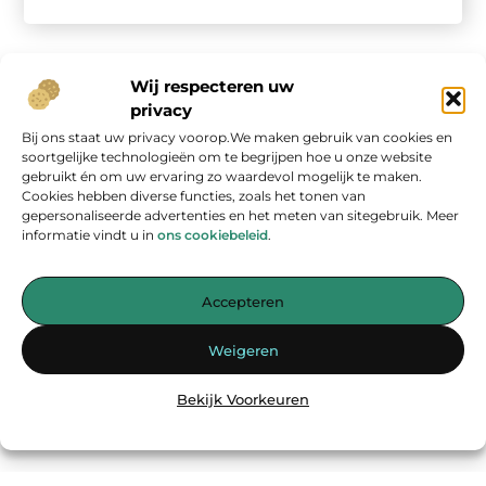
Wij respecteren uw
privacy
Bij ons staat uw privacy voorop.We maken gebruik van cookies en
Onze informatie
soortgelijke technologieën om te begrijpen hoe u onze website
gebruikt én om uw ervaring zo waardevol mogelijk te maken.
Geld verdienen op internet: kans van de eeuw of overschatte hype?
Cookies hebben diverse functies, zoals het tonen van
gepersonaliseerde advertenties en het meten van sitegebruik. Meer
informatie vindt u in
ons cookiebeleid
.
Accepteren
Jouw bron voor inspirerende blogs en waardevolle inzichten
Weigeren
— Laat je inspireren door verhelderende verhalen, praktische tips
en diepgaande artikelen. Alles wat je nodig hebt op één platform.
Bekijk Voorkeuren
Begin vandaag nog met ontdekken op
energiemanagementspecialisten.nl!!