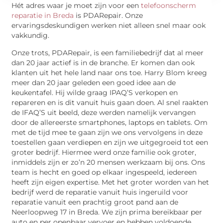
Hét adres waar je moet zijn voor een
telefoonscherm
reparatie in Breda
is PDARepair. Onze
ervaringsdeskundigen werken niet alleen snel maar ook
vakkundig.
Onze trots, PDARepair, is een familiebedrijf dat al meer
dan 20 jaar actief is in de branche. Er komen dan ook
klanten uit het hele land naar ons toe. Harry Blom kreeg
meer dan 20 jaar geleden een goed idee aan de
keukentafel. Hij wilde graag IPAQ’S verkopen en
repareren en is dit vanuit huis gaan doen. Al snel raakten
de IFAQ’S uit beeld, deze werden namelijk vervangen
door de allereerste smartphones, laptops en tablets. Om
met de tijd mee te gaan zijn we ons vervolgens in deze
toestellen gaan verdiepen en zijn we uitgegroeid tot een
groter bedrijf. Hiermee werd onze familie ook groter,
inmiddels zijn er zo’n 20 mensen werkzaam bij ons. Ons
team is hecht en goed op elkaar ingespeeld, iedereen
heeft zijn eigen expertise. Met het groter worden van het
bedrijf werd de reparatie vanuit huis ingeruild voor
reparatie vanuit een prachtig groot pand aan de
Neerloopweg 17 in Breda. We zijn prima bereikbaar per
auto en per openbaar vervoer en hebben voldoende