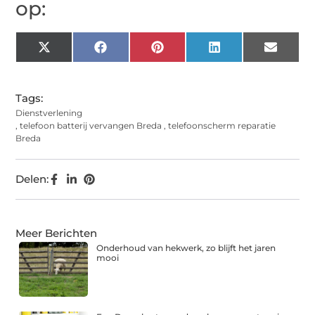
op:
X
Facebook
Pinterest
LinkedIn
Email
(Twitter)
Tags:
Dienstverlening
,
telefoon batterij vervangen Breda
,
telefoonscherm reparatie
Breda
Delen:
Meer Berichten
Onderhoud van hekwerk, zo blijft het jaren
mooi