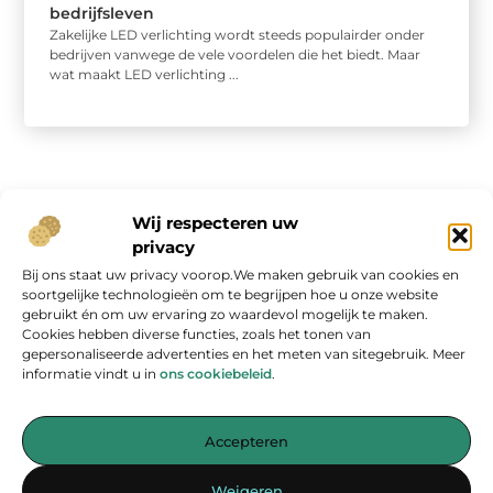
bedrijfsleven
Zakelijke LED verlichting wordt steeds populairder onder
bedrijven vanwege de vele voordelen die het biedt. Maar
wat maakt LED verlichting ...
Wij respecteren uw
privacy
Bij ons staat uw privacy voorop.We maken gebruik van cookies en
Onze informatie
soortgelijke technologieën om te begrijpen hoe u onze website
gebruikt én om uw ervaring zo waardevol mogelijk te maken.
Geld verdienen op internet: kans van de eeuw of overschatte hype?
Cookies hebben diverse functies, zoals het tonen van
gepersonaliseerde advertenties en het meten van sitegebruik. Meer
informatie vindt u in
ons cookiebeleid
.
Accepteren
Jouw bron voor inspirerende blogs en waardevolle inzichten
Weigeren