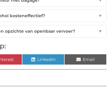
uffeur met bagage?
▼
iphol kosteneffectief?
▼
ten opzichte van openbaar vervoer?
▼
p:
nterest
LinkedIn
Email