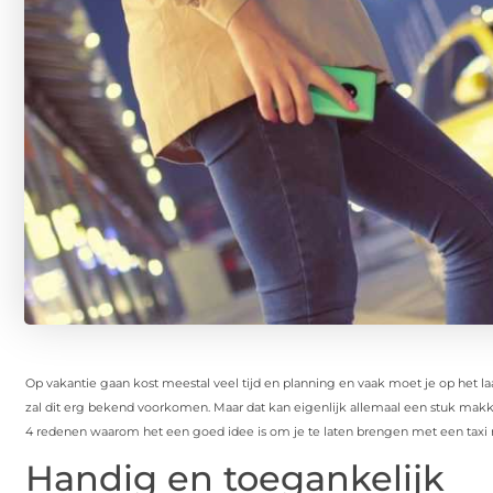
Op vakantie gaan kost meestal veel tijd en planning en vaak moet je op het 
zal dit erg bekend voorkomen. Maar dat kan eigenlijk allemaal een stuk makk
4 redenen waarom het een goed idee is om je te laten brengen met een taxi n
Handig en toegankelijk