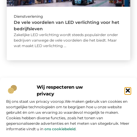
Dienstverlening
De vele voordelen van LED verlichting voor het
bedrijfsleven
Zakelijke LED verlichting wordt steeds populairder onder
bedrijven vanwege de vele voordelen die het biedt. Maar
wat maakt LED verlichting ...
Wij respecteren uw
privacy
Bij ons staat uw privacy voorop.We maken gebruik van cookies en
Onze informatie
soortgelijke technologieën om te begrijpen hoe u onze website
gebruikt én om uw ervaring zo waardevol mogelijk te maken.
Geld verdienen op internet: kans van de eeuw of overschatte hype?
Cookies hebben diverse functies, zoals het tonen van
gepersonaliseerde advertenties en het meten van sitegebruik. Meer
informatie vindt u in
ons cookiebeleid
.