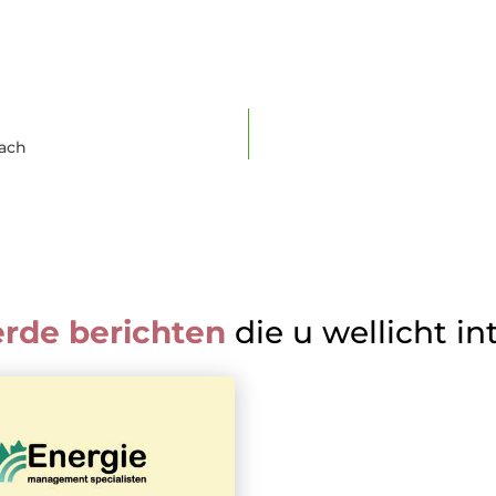
oach
erde berichten
die u wellicht in