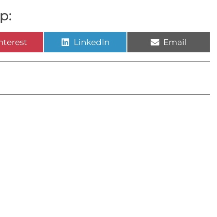
p:
nterest
LinkedIn
Email