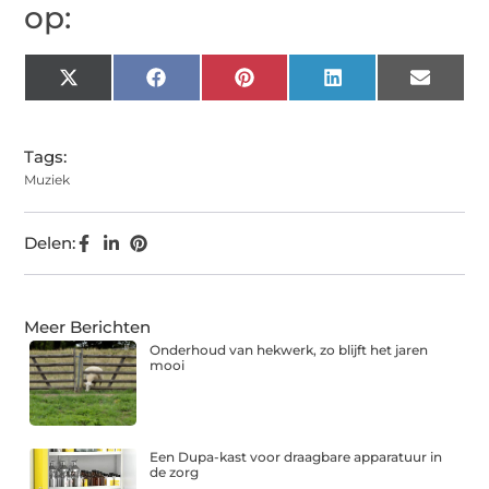
op:
X
Facebook
Pinterest
LinkedIn
Email
(Twitter)
Tags:
Muziek
Delen:
Meer Berichten
Onderhoud van hekwerk, zo blijft het jaren
mooi
Een Dupa-kast voor draagbare apparatuur in
de zorg