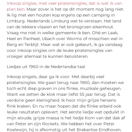
Inkoop singles, met veel piratensingles, dat is wat ik van
plan ben.
Maar zover is het op dit moment nog lang niet.
Ik lig met een houten kop ergens op een camping in
Limburg. Nederlands Limburg wel te verstaan. Het land
van de lekkere vlaaien en het bronsgroen eikenhout.
Vraag me niet in welke gemeente ik ben. Ohé en Laak,
Heel en Panheel, Ubach over Worms of misschien wel in
Berg en Terblijt. Maar wat er ook gebeurt, ik ga vandaag
voor inkoop singles om de leuke piratensingles van
vroeger allemaal te kunnen beluisteren.
Liedjes uit 1960 in de Nederlandse taal
Inkoop singels, daar ga ik voor. Met daarbij veel
piratensingles. We gaan terug naar 1960, dan moeten we
toch echt diep graven in ons flinke, muzikale geheugen.
Want we zetten de klok maar liefst 55 jaar terug. Dat is
verdorie geen kleinigheid. Ik hoor mijn grijze hersens
flink kraken. En nu maar hopen dat die flinke arbeid ook
leuke resultaten oplevert. Het eerste liedje wat opduikt in
mijn aloude, grijze massa is het liedje Kom van dat dak af
van Peter en zijn Rockets. We hebben het over Peter
Koelewijn, hij is afkomstig uit het Brabantse Eindhoven.