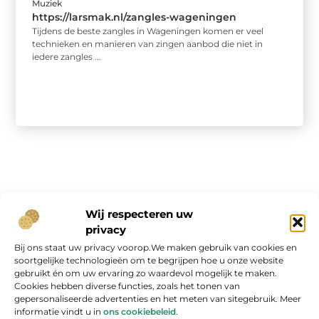
Muziek
https://larsmak.nl/zangles-wageningen
Tijdens de beste zangles in Wageningen komen er veel
technieken en manieren van zingen aanbod die niet in
iedere zangles ...
Onze informatie
Wij respecteren uw
privacy
Geld verdienen op internet: kans van de eeuw of overschatte hype?
Bij ons staat uw privacy voorop.We maken gebruik van cookies en
soortgelijke technologieën om te begrijpen hoe u onze website
gebruikt én om uw ervaring zo waardevol mogelijk te maken.
Cookies hebben diverse functies, zoals het tonen van
gepersonaliseerde advertenties en het meten van sitegebruik. Meer
informatie vindt u in
ons cookiebeleid
.