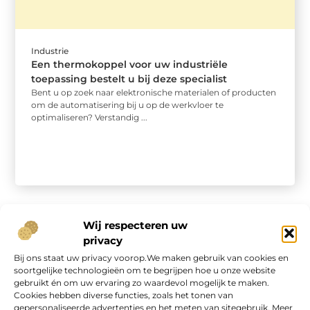
Industrie
Een thermokoppel voor uw industriële
toepassing bestelt u bij deze specialist
Bent u op zoek naar elektronische materialen of producten
om de automatisering bij u op de werkvloer te
optimaliseren? Verstandig ...
Wij respecteren uw
privacy
Bij ons staat uw privacy voorop.We maken gebruik van cookies en
Onze informatie
soortgelijke technologieën om te begrijpen hoe u onze website
gebruikt én om uw ervaring zo waardevol mogelijk te maken.
Geld verdienen op internet: kans van de eeuw of overschatte hype?
Cookies hebben diverse functies, zoals het tonen van
gepersonaliseerde advertenties en het meten van sitegebruik. Meer