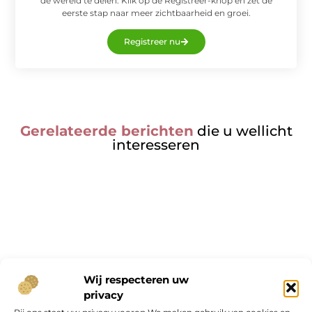
de wereld te delen. Klik op de Registreer-knop en zet de
eerste stap naar meer zichtbaarheid en groei.
Registreer nu
Gerelateerde berichten
die u wellicht
interesseren
Onze informatie
Wij respecteren uw
privacy
Geld verdienen op internet: kans van de eeuw of overschatte hype?