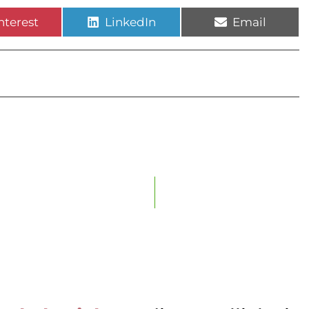
nterest
LinkedIn
Email