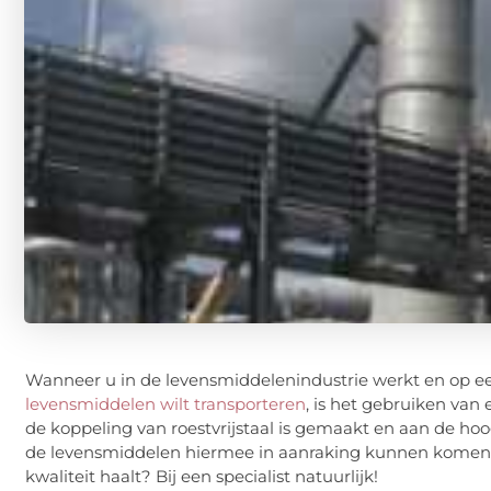
Wanneer u in de levensmiddelenindustrie werkt en op e
levensmiddelen wilt transporteren
, is het gebruiken van 
de koppeling van roestvrijstaal is gemaakt en aan de hoo
de levensmiddelen hiermee in aanraking kunnen komen.
kwaliteit haalt? Bij een specialist natuurlijk!