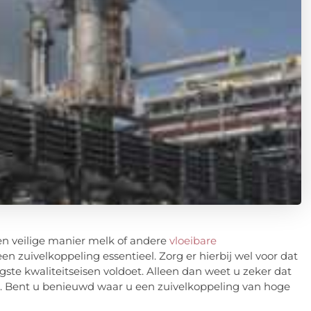
en veilige manier melk of andere
vloeibare
een zuivelkoppeling essentieel. Zorg er hierbij wel voor dat
gste kwaliteitseisen voldoet. Alleen dan weet u zeker dat
 Bent u benieuwd waar u een zuivelkoppeling van hoge