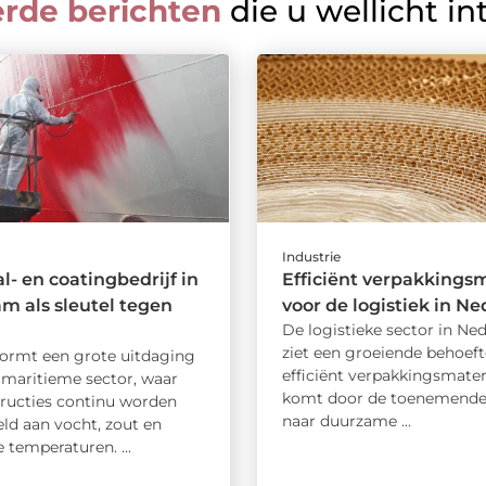
erde berichten
die u wellicht in
Industrie
l- en coatingbedrijf in
Efficiënt verpakkingsm
m als sleutel tegen
voor de logistiek in N
De logistieke sector in Ne
ziet een groeiende behoeft
vormt een grote uitdaging
efficiënt verpakkingsmateri
 maritieme sector, waar
komt door de toenemende
tructies continu worden
naar duurzame ...
ld aan vocht, zout en
 temperaturen. ...